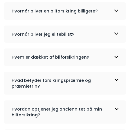
Hvornår bliver en bilforsikring billigere?
Hvornår bliver jeg elitebilist?
Elitebilist:
Hvem er dækket af bilforsikringen?
Hvad betyder forsikringspræmie og
præmietrin?
Højere selvrisiko:
Hvordan optjener jeg anciennitet på min
Lavere kilometerforbrug:
bilforsikring?