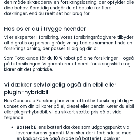
den måde skræddersy en forsikringsløsning, der opfylder alle
dine behov. Samtidig undgår du at betale for flere
dækninger, end du reelt set har brug for.
Hos os er du i trygge hænder
Vi er eksperter i forsikring. Vores forsikringsrådgivere tilbyder
altid gratis og personlig rådgivning. Lad os sammen finde en
forsikringsløsning, der passer til dig og din bil.
Som Totalkunde får du 10 % rabat på dine forsikringer – også
på bilforsikringen. Vi garanterer et nemt forsikringsskifte og
klarer alt det praktiske.
Vi dækker selvfølgelig også din elbil eller
plugin-hybridbil
Hos Concordia Forsikring har vi en attraktiv forsikring til dig –
uanset om din bil kører på el, diesel eller benzin. Kører du elbil
eller plugin-hybridbil, vil du sikkert sætte pris på at vide
følgende:
Batteri:
Bilens batteri dækkes som udgangspunkt via
leverandørens garanti. Men sker der i forbindelse med
en kaskoskade også skade på batteriet, dækker