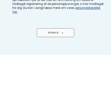
opmærksom på, at der ved din anmodning om tilbud er
foretaget registrering af de personoplysninger, vi har modtaget
fra dig. Du kan i øvrigt læse mere om vores
persondatapolitik
her.
Indsend