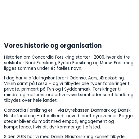
Vores historie og organisation
Historien om Concordia Forsikring starter i 2009, hvor de tre
selskaber Nord Forsikring, Fynbo Forsikring og Morsø Forsikring
ligges sammen under ét fælles navn.
I dag har vi afdelingskontorer i Odense, Aars, Ærøskøbing,
Virum samt på Læsø – og vi tilbyder alle typer forsikringer til
private, primært på Fyn og i Syddanmark. Forsikringer til
mindre og mellemstore erhvervsvirksomheder samt landbrug
tilbydes over hele landet.
Concordia Forsikring er – via Dyrekassen Danmark og Dansk
Hesteforsikring – et velkendt navn blandt dyrevenner. Begge
steder bliver du mødt med empati, engagement og
kompetence, hvis dit dyr kommer galt afsted.
Siden 2018 har vi med Dansk Glasforsikring kunnet tilbyde