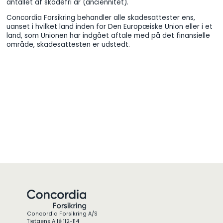
antallet af skadefri år (anciennitet).
Concordia Forsikring behandler alle skadesattester ens,
uanset i hvilket land inden for Den Europæiske Union eller i et
land, som Unionen har indgået aftale med på det finansielle
område, skadesattesten er udstedt.
Concordia Forsikring A/S
Tietgens Allé 112-114