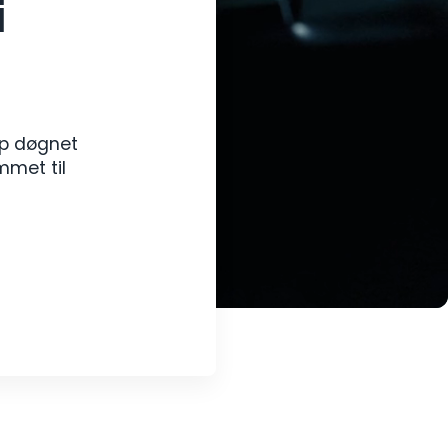
i
ælp døgnet
mmet til