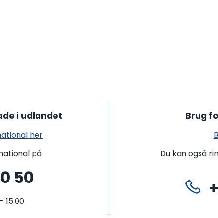
ade i udlandet
Brug fo
national her
B
rnational på
Du kan også ri
50 50
+
- 15.00