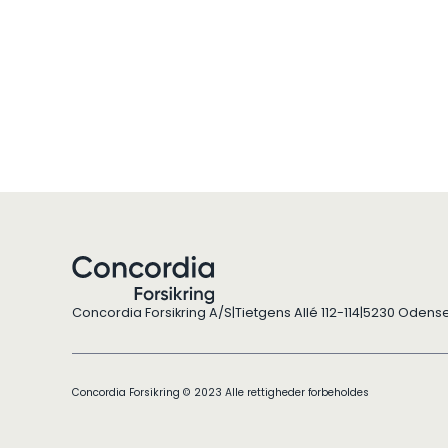
Concordia Forsikring A/S
|
Tietgens Allé 112-114
|
5230 Odens
Concordia Forsikring © 2023 Alle rettigheder forbeholdes